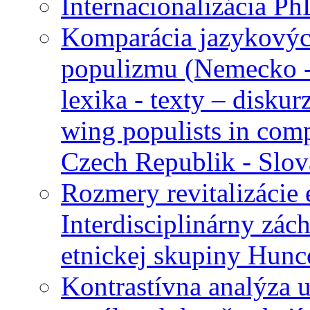
Internacionalizácia Ph
Komparácia jazykových
populizmu (Nemecko -
lexika - texty – diskur
wing populists in comp
Czech Republik - Slova
Rozmery revitalizácie 
Interdisciplinárny zá
etnickej skupiny Hun
Kontrastívna analýza 