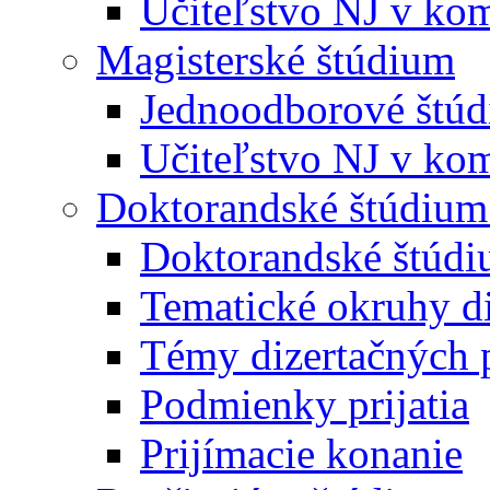
Učiteľstvo NJ v kom
Magisterské štúdium
Jednoodborové štú
Učiteľstvo NJ v kom
Doktorandské štúdium
Doktorandské štúd
Tematické okruhy di
Témy dizertačných 
Podmienky prijatia
Prijímacie konanie