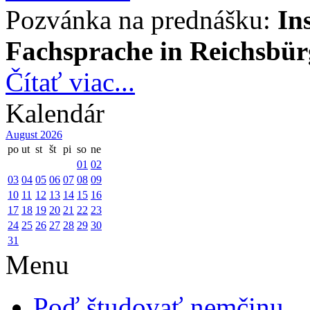
Pozvánka na prednášku:
In
Fachsprache in Reichsbür
Čítať viac...
Kalendár
August 2026
po
ut
st
št
pi
so
ne
01
02
03
04
05
06
07
08
09
10
11
12
13
14
15
16
17
18
19
20
21
22
23
24
25
26
27
28
29
30
31
Menu
Poď študovať nemčinu