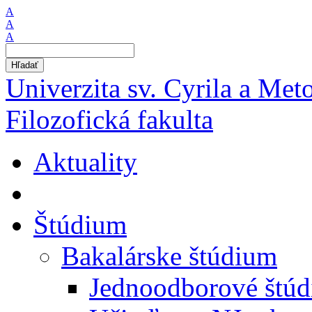
A
A
A
Hľadať
Univerzita sv. Cyrila a Met
Filozofická fakulta
Aktuality
Štúdium
Bakalárske štúdium
Jednoodborové štú