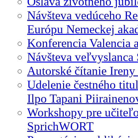
Oslava životného jubil
Návšteva vedúceho Ref
Európu Nemeckej akad
Konferencia Valencia a
Návšteva veľvyslanca
Autorské čítanie Ireny
Udelenie čestného titu
Ilpo Tapani Piiraineno
Workshopy pre učiteľ
SprichWORT