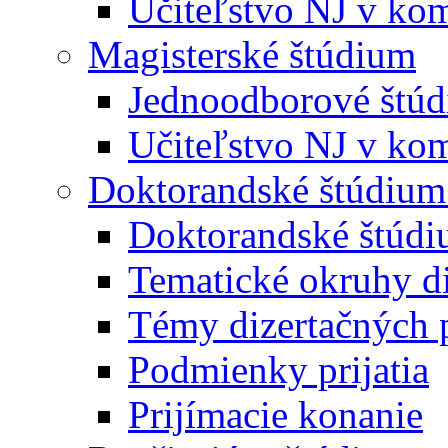
Učiteľstvo NJ v kom
Magisterské štúdium
Jednoodborové štú
Učiteľstvo NJ v kom
Doktorandské štúdium
Doktorandské štúd
Tematické okruhy di
Témy dizertačných 
Podmienky prijatia
Prijímacie konanie