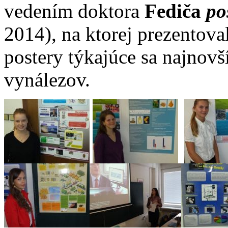
vedením doktora
Fediča
po
2014), na ktorej prezentova
postery týkajúce sa najnov
vynálezov.