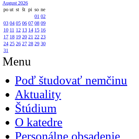
August 2026
po
ut
st
št
pi
so
ne
01
02
03
04
05
06
07
08
09
10
11
12
13
14
15
16
17
18
19
20
21
22
23
24
25
26
27
28
29
30
31
Menu
Poď študovať nemčinu
Aktuality
Štúdium
O katedre
Personálne obsadenie