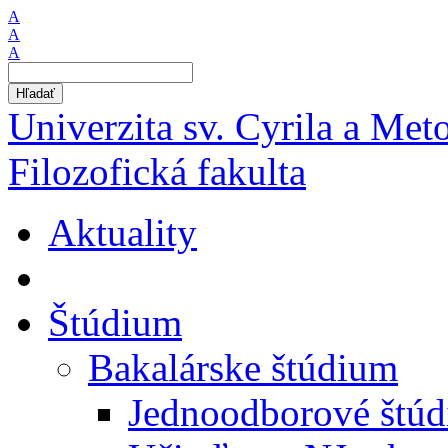
A
A
A
Hľadať
Univerzita sv. Cyrila a Met
Filozofická fakulta
Aktuality
Štúdium
Bakalárske štúdium
Jednoodborové štú