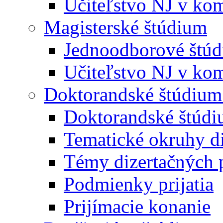
Učiteľstvo NJ v kom
Magisterské štúdium
Jednoodborové štú
Učiteľstvo NJ v kom
Doktorandské štúdium
Doktorandské štúd
Tematické okruhy di
Témy dizertačných 
Podmienky prijatia
Prijímacie konanie