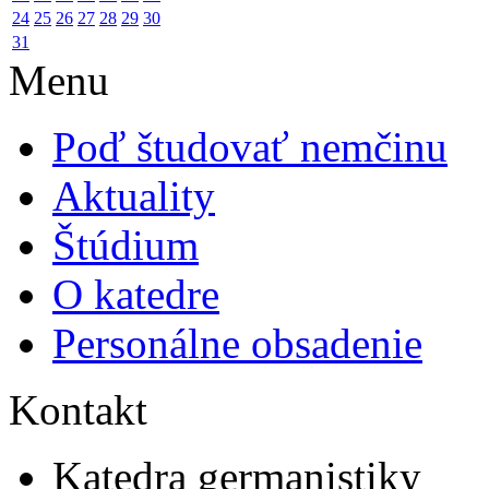
24
25
26
27
28
29
30
31
Menu
Poď študovať nemčinu
Aktuality
Štúdium
O katedre
Personálne obsadenie
Kontakt
Katedra germanistiky