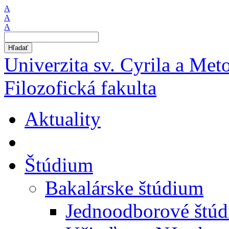
A
A
A
Hľadať
Univerzita sv. Cyrila a Met
Filozofická fakulta
Aktuality
Štúdium
Bakalárske štúdium
Jednoodborové štú