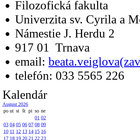
Filozofická fakulta
Univerzita sv. Cyrila a 
Námestie J. Herdu 2
917 01 Trnava
email:
beata.veiglova(za
telefón: 033 5565 226
Kalendár
August 2026
po
ut
st
št
pi
so
ne
01
02
03
04
05
06
07
08
09
10
11
12
13
14
15
16
17
18
19
20
21
22
23