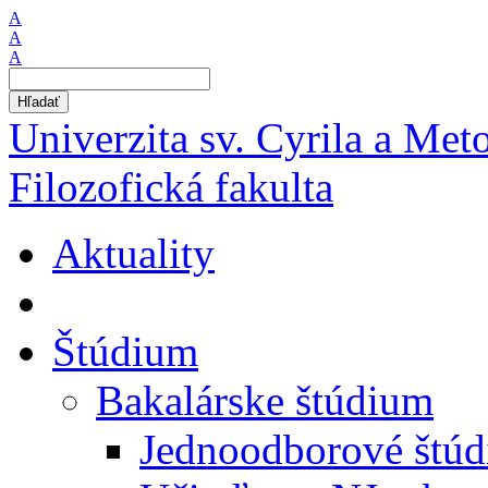
A
A
A
Hľadať
Univerzita sv. Cyrila a Met
Filozofická fakulta
Aktuality
Štúdium
Bakalárske štúdium
Jednoodborové štú