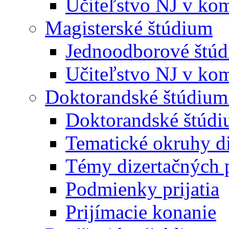
Učiteľstvo NJ v kom
Magisterské štúdium
Jednoodborové štú
Učiteľstvo NJ v kom
Doktorandské štúdium
Doktorandské štúd
Tematické okruhy di
Témy dizertačných 
Podmienky prijatia
Prijímacie konanie