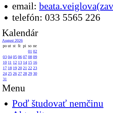
email:
beata.veiglova(za
telefón: 033 5565 226
Kalendár
August 2026
po
ut
st
št
pi
so
ne
01
02
03
04
05
06
07
08
09
10
11
12
13
14
15
16
17
18
19
20
21
22
23
24
25
26
27
28
29
30
31
Menu
Poď študovať nemčinu