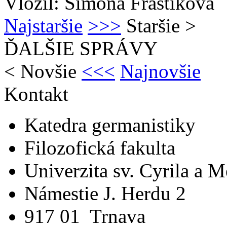
Vložil: Simona Fraštíková
Najstaršie
>>>
Staršie
>
ĎALŠIE SPRÁVY
<
Novšie
<<<
Najnovšie
Kontakt
Katedra germanistiky
Filozofická fakulta
Univerzita sv. Cyrila a 
Námestie J. Herdu 2
917 01 Trnava