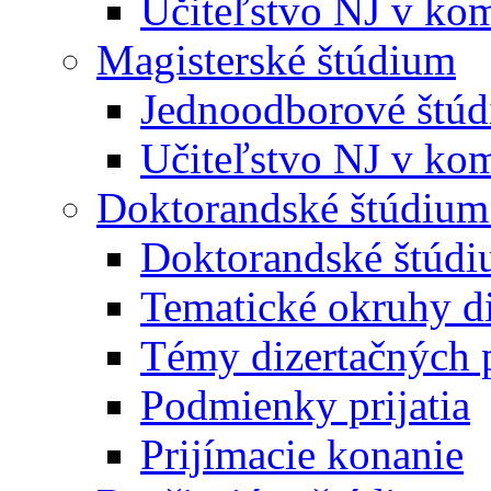
Učiteľstvo NJ v kom
Magisterské štúdium
Jednoodborové štú
Učiteľstvo NJ v kom
Doktorandské štúdium
Doktorandské štúd
Tematické okruhy di
Témy dizertačných 
Podmienky prijatia
Prijímacie konanie