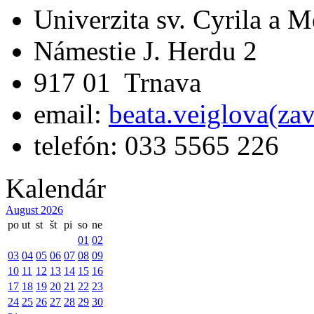
Univerzita sv. Cyrila a 
Námestie J. Herdu 2
917 01 Trnava
email:
beata.veiglova(za
telefón: 033 5565 226
Kalendár
August 2026
po
ut
st
št
pi
so
ne
01
02
03
04
05
06
07
08
09
10
11
12
13
14
15
16
17
18
19
20
21
22
23
24
25
26
27
28
29
30