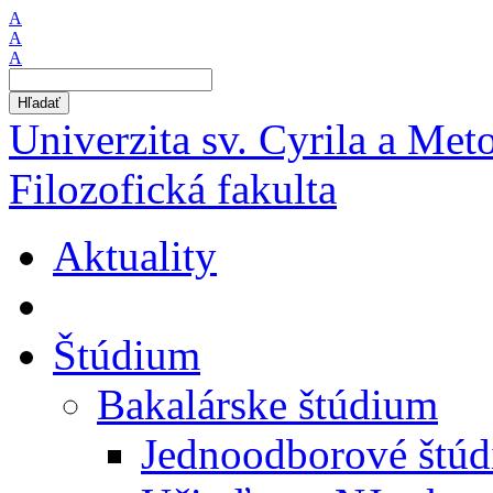
A
A
A
Hľadať
Univerzita sv. Cyrila a Met
Filozofická fakulta
Aktuality
Štúdium
Bakalárske štúdium
Jednoodborové štú