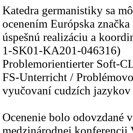
Katedra germanistiky sa mô
ocenením Európska značka p
úspešnú realizáciu a koord
1-SK01-KA201-046316)
Problemorientierter Soft-C
FS-Unterricht / Problémov
vyučovaní cudzích jazykov 
Ocenenie bolo odovzdané v 
medzinárodnej konferencii