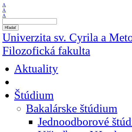
A
A
A
Hľadať
Univerzita sv. Cyrila a Met
Filozofická fakulta
Aktuality
Štúdium
Bakalárske štúdium
Jednoodborové štú