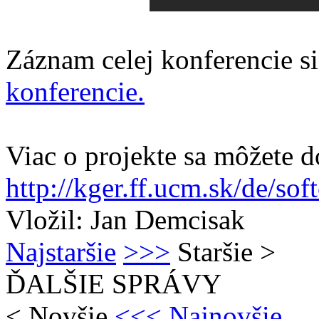
Záznam celej konferencie s
konferencie.
Viac o projekte sa môžete d
http://kger.ff.ucm.sk/de/soft
Vložil: Jan Demcisak
Najstaršie
>>>
Staršie
>
ĎALŠIE SPRÁVY
<
Novšie
<<<
Najnovšie