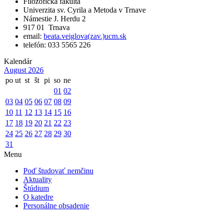
Filozofická fakulta
Univerzita sv. Cyrila a Metoda v Trnave
Námestie J. Herdu 2
917 01 Trnava
email:
beata.veiglova(zav.)ucm.sk
telefón: 033 5565 226
Kalendár
August 2026
po
ut
st
št
pi
so
ne
01
02
03
04
05
06
07
08
09
10
11
12
13
14
15
16
17
18
19
20
21
22
23
24
25
26
27
28
29
30
31
Menu
Poď študovať nemčinu
Aktuality
Štúdium
O katedre
Personálne obsadenie