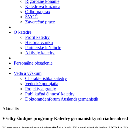
Rigorózne konanie
Katedrová knižnica
Odborná prax
ŠVOČ
Záverečné práce
O katedre
Profil katedry
História vzniku
Partnerské inštitúcie
Aktivity katedry
Personálne obsadenie
Veda a výskum
Charakteristika katedry
Vedecké podujatia
Projekty a granty
Publikačná činnosť katedry
Doktorandenforum Auslandsgermanistik
Aktuality
Všetky študijné programy Katedry germanistiky sú riadne akred