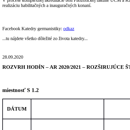
V procese komplexnej akreditácie boli Filozofickej fakulte UCM a Ka
realizáciu habilitačných a inauguračných konaní.
Facebook Katedry germanistiky:
odkaz
...tu nájdete všetko dôležité zo života katedry...
28.09.2020
ROZVRH HODÍN – AR 2020/2021 – ROZŠIRUJÚCE 
miestnosť
S 1.2
DÁTUM