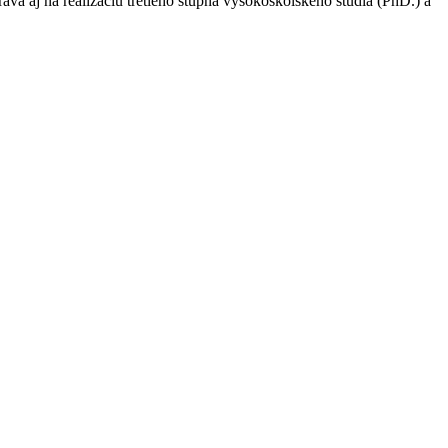
va aj na realizáciu tretieho stupňa vysokoškolského štúdia (PhD.) a