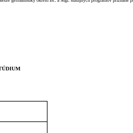
tedre germanistiky okrem Bc. a Mgr. študijných programov priznané prá
ŠTÚDIUM