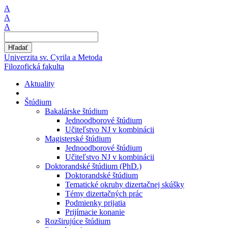
A
A
A
Hľadať
Univerzita sv. Cyrila a Metoda
Filozofická fakulta
Aktuality
Štúdium
Bakalárske štúdium
Jednoodborové štúdium
Učiteľstvo NJ v kombinácii
Magisterské štúdium
Jednoodborové štúdium
Učiteľstvo NJ v kombinácii
Doktorandské štúdium (PhD.)
Doktorandské štúdium
Tematické okruhy dizertačnej skúšky
Témy dizertačných prác
Podmienky prijatia
Prijímacie konanie
Rozširujúce štúdium