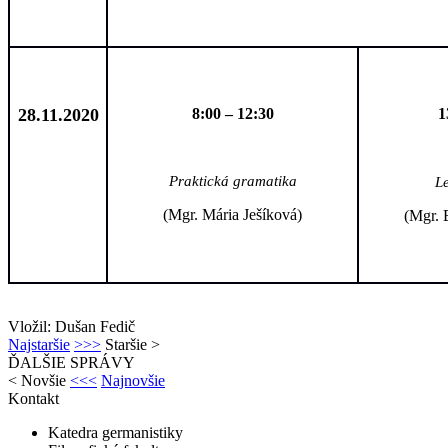
28.11.2020
8:00 – 12:30
1
Praktická gramatika
L
(Mgr. Mária Ješíková)
(Mgr. 
Vložil: Dušan Fedič
Najstaršie
>>>
Staršie
>
ĎALŠIE SPRÁVY
<
Novšie
<<<
Najnovšie
Kontakt
Katedra germanistiky